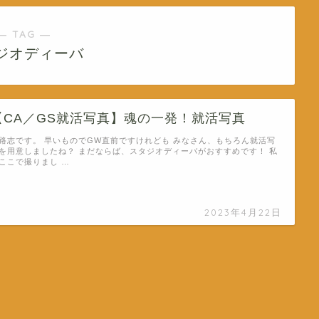
― TAG ―
ジオディーバ
【CA／GS就活写真】魂の一発！就活写真
路志です。 早いものでGW直前ですけれども みなさん、もちろん就活写
を用意しましたね？ まだならば、スタジオディーバがおすすめです！ 私
ここで撮りまし …
2023年4月22日