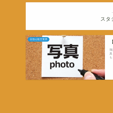
スタ
目指せ航空業界
飛
真
も