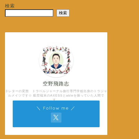
検索
検索
空野飛路志
３レターの変態 トラベルジャーナル旅行専門学校出身のトラジャ
ルメイツです☆ 航空端末のAXESSとableを操っていた人間で
す。
＼ Follow me ／