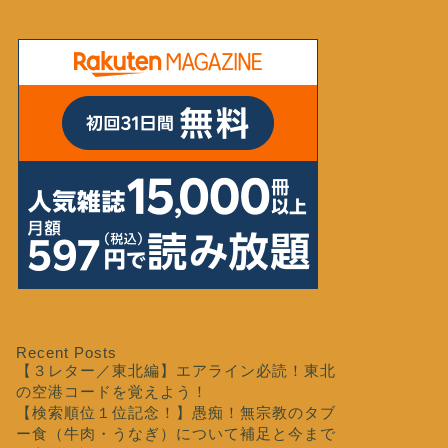
Recent Posts
【３レター／東北編】エアライン必読！東北
の空港コードを覚えよう！
【検索順位１位記念！】愚痴！無宗教のタブ
ー食（牛肉・うなぎ）について補足と今まで