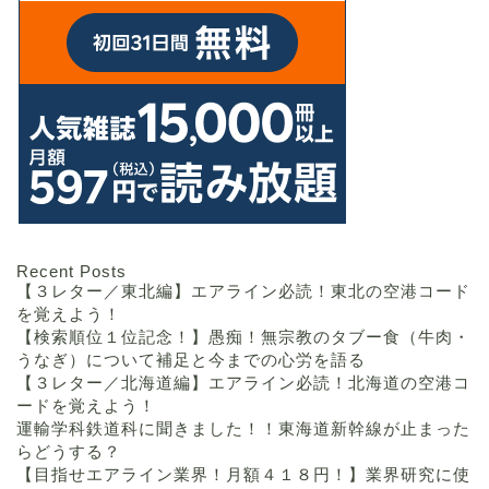
Recent Posts
【３レター／東北編】エアライン必読！東北の空港コード
を覚えよう！
【検索順位１位記念！】愚痴！無宗教のタブー食（牛肉・
うなぎ）について補足と今までの心労を語る
【３レター／北海道編】エアライン必読！北海道の空港コ
ードを覚えよう！
運輸学科鉄道科に聞きました！！東海道新幹線が止まった
らどうする？
【目指せエアライン業界！月額４１８円！】業界研究に使