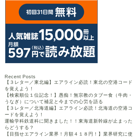
Recent Posts
【３レター／東北編】エアライン必読！東北の空港コード
を覚えよう！
【検索順位１位記念！】愚痴！無宗教のタブー食（牛肉・
うなぎ）について補足と今までの心労を語る
【３レター／北海道編】エアライン必読！北海道の空港コ
ードを覚えよう！
運輸学科鉄道科に聞きました！！東海道新幹線が止まった
らどうする？
【目指せエアライン業界！月額４１８円！】業界研究に使