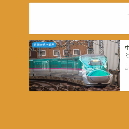
目指せ航空業界
こ
た