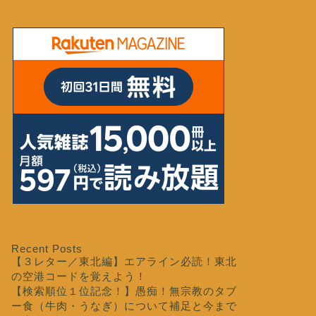
Recent Posts
【３レター／東北編】エアライン必読！東北
の空港コードを覚えよう！
【検索順位１位記念！】愚痴！無宗教のタブ
ー食（牛肉・うなぎ）について補足と今まで