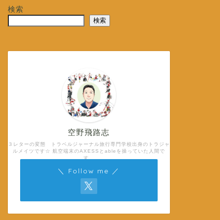
検索
検索
空野飛路志
３レターの変態 トラベルジャーナル旅行専門学校出身のトラジャ
ルメイツです☆ 航空端末のAXESSとableを操っていた人間で
す。
＼ Follow me ／