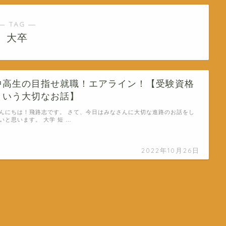
― TAG ―
大卒
中高生の目指せ就職！エアライン！【受験資格
という大切なお話】
んにちは！飛路志です。 さて、今日はみなさんに大切な進路のお話をし
いと思います。 大学 短 …
2022年10月26日