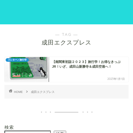
― TAG ―
成田エクスプレス
３レター／旅行学
【南関東初詣２０２３】旅行学！お得なきっぷ
JR！いざ、成田山新勝寺＆成田空港へ！
2023年1月1日
HOME
成田エクスプレス
検索