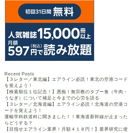
Recent Posts
【３レター／東北編】エアライン必読！東北の空港コード
を覚えよう！
【検索順位１位記念！】愚痴！無宗教のタブー食（牛肉・
うなぎ）について補足と今までの心労を語る
【３レター／北海道編】エアライン必読！北海道の空港コ
ードを覚えよう！
運輸学科鉄道科に聞きました！！東海道新幹線が止まった
らどうする？
【目指せエアライン業界！月額４１８円！】業界研究に使