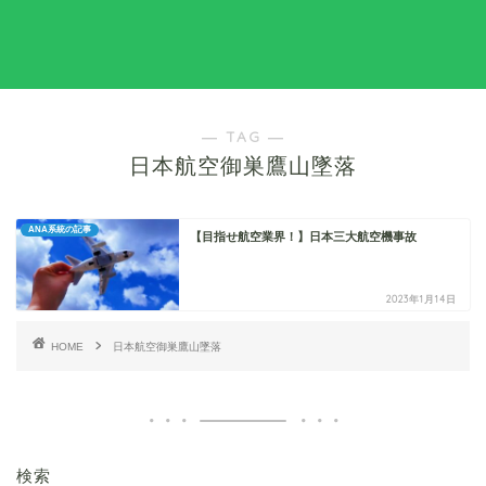
― TAG ―
日本航空御巣鷹山墜落
ANA系統の記事
【目指せ航空業界！】日本三大航空機事故
2023年1月14日
HOME
日本航空御巣鷹山墜落
検索