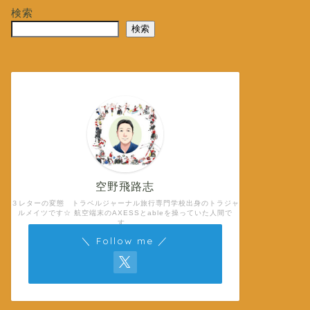
検索
検索
空野飛路志
３レターの変態 トラベルジャーナル旅行専門学校出身のトラジャ
ルメイツです☆ 航空端末のAXESSとableを操っていた人間で
す。
＼ Follow me ／