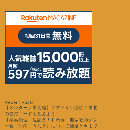
Recent Posts
【３レター／東北編】エアライン必読！東北
の空港コードを覚えよう！
【検索順位１位記念！】愚痴！無宗教のタブ
ー食（牛肉・うなぎ）について補足と今まで