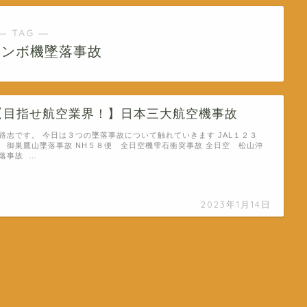
― TAG ―
ャンボ機墜落事故
【目指せ航空業界！】日本三大航空機事故
路志です。 今日は３つの墜落事故について触れていきます JAL１２３
 御巣鷹山墜落事故 NH５８便 全日空機雫石衝突事故 全日空 松山沖
落事故 …
2023年1月14日