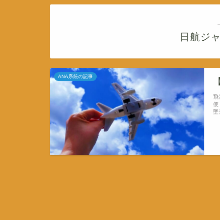
日航ジ
ANA系統の記事
飛
便
墜