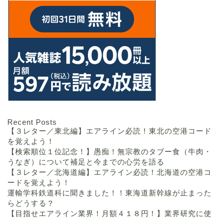
Recent Posts
【３レター／東北編】エアライン必読！東北の空港コード
を覚えよう！
【検索順位１位記念！】愚痴！無宗教のタブー食（牛肉・
うなぎ）について補足と今までの心労を語る
【３レター／北海道編】エアライン必読！北海道の空港コ
ードを覚えよう！
運輸学科鉄道科に聞きました！！東海道新幹線が止まった
らどうする？
【目指せエアライン業界！月額４１８円！】業界研究に使