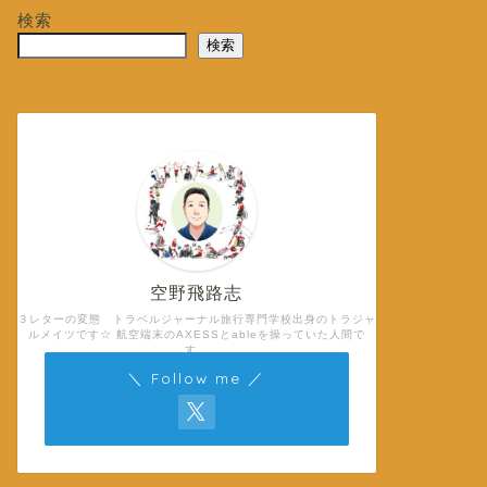
検索
検索
空野飛路志
３レターの変態 トラベルジャーナル旅行専門学校出身のトラジャ
ルメイツです☆ 航空端末のAXESSとableを操っていた人間で
す。
＼ Follow me ／