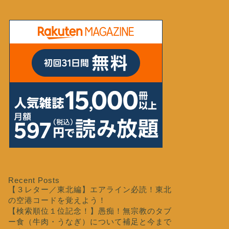
Recent Posts
【３レター／東北編】エアライン必読！東北
の空港コードを覚えよう！
【検索順位１位記念！】愚痴！無宗教のタブ
ー食（牛肉・うなぎ）について補足と今まで