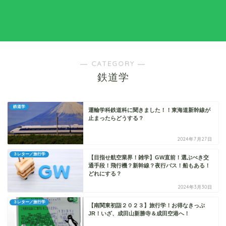
― CATEGORY ―
鉄道学
鉄道学
運輸学科鉄道科に聞きました！！東海道新幹線が
止まったらどうする？
2024年7月27日
３レター／旅行学
【目指せ航空業界！雑学】GW直前！選ぶべき交
通手段！飛行機？新幹線？夜行バス！船もある！
どれにする？
2024年3月30日
３レター／旅行学
【南関東初詣２０２３】旅行学！お得なきっぷ
JR！いざ、成田山新勝寺＆成田空港へ！