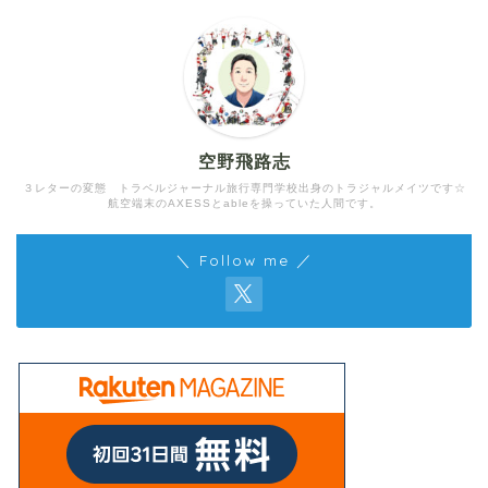
空野飛路志
３レターの変態 トラベルジャーナル旅行専門学校出身のトラジャルメイツです☆
航空端末のAXESSとableを操っていた人間です。
＼ Follow me ／