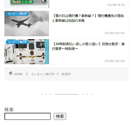
2023年1月1日
３レター／旅行学
【雪の日は飛行機？新幹線？】飛行機優先の理由
と新幹線は缶詰の末路
2022年12月19日
３レター／旅行学
【JR時刻表払い戻しの取り扱い】目指せ航空・旅
行業界〜時刻表〜
2022年12月18日
HOME
３レター／旅行学
鉄道学
検索
検索