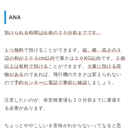
ANA
預けられる時間は出発の２０分前までです。
１つ無料
で預けることができます。
縦、横、高さの３
辺の和が２０３cm以内
で重さは
２０KG以内
です。
２個
以上は有料で預ける
ことができます。
大量に預ける荷
物がある
のであれば、飛行機の大きさは変えられない
ので
予約センターに電話で事前に確認
しましょう。
注意したいのが、保安検査場も２０分前までに通過す
る必要があります。
ちょっとややこしい＆意味がわからないってなると思