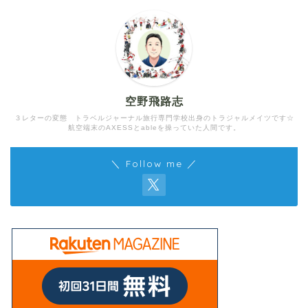
空野飛路志
３レターの変態 トラベルジャーナル旅行専門学校出身のトラジャルメイツです☆
航空端末のAXESSとableを操っていた人間です。
＼ Follow me ／