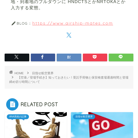
地・到着地のプルダウンに HNDCTSとかNRTOKAとか
入力する変態。
https://www.airship-mates.com
BLOG：
HOME
目指せ航空業界
【空港／登場手続き】知っておきたい！受託手荷物と保安検査場通過時間と登場
締め切り時間について
RELATED POST
ANA系統の記事
目指せ航空業界