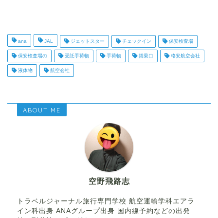
ana
JAL
ジェットスター
チェックイン
保安検査場
保安検査場の
受託手荷物
手荷物
搭乗口
格安航空会社
液体物
航空会社
ABOUT ME
空野飛路志
トラベルジャーナル旅行専門学校 航空運輸学科エアラ
イン科出身 ANAグループ出身 国内線予約などの出発