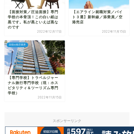
【面接対策／圧迫面接】専門
【エアライン就職対策／バイ
学校の本骨頂！この白い紙は
ト３選】新幹線／添乗員／空
黒です。私が黒といえば黒な
港売店
のです
2022年12月17日
2022年11月15日
目指せ航空業界
【専門学校】トラベルジャー
ナル旅行専門学校（現：ホス
ピタリティ＆ツーリズム専門
学校）
2022年11月15日
スポンサーリンク