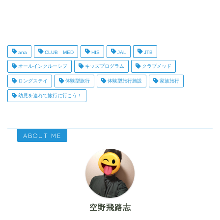
ana
CLUB MED
HIS
JAL
JTB
オールインクルーシブ
キッズプログラム
クラブメッド
ロングステイ
体験型旅行
体験型旅行施設
家族旅行
幼児を連れて旅行に行こう！
ABOUT ME
空野飛路志