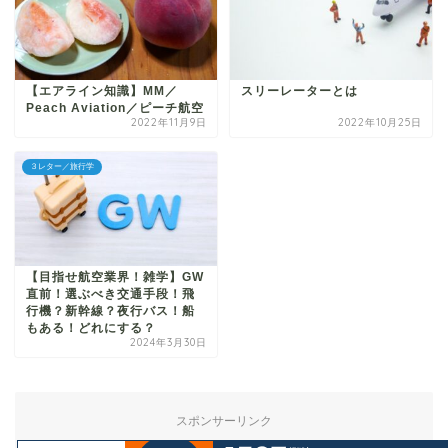
【エアライン知識】MM／
スリーレーターとは
Peach Aviation／ピーチ航空
2022年11月9日
2022年10月25日
３レター／旅行学
【目指せ航空業界！雑学】GW
直前！選ぶべき交通手段！飛
行機？新幹線？夜行バス！船
もある！どれにする？
2024年3月30日
スポンサーリンク