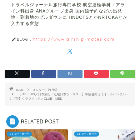
トラベルジャーナル旅行専門学校 航空運輸学科エアラ
イン科出身 ANAグループ出身 国内線予約などの出発
地・到着地のプルダウンに HNDCTSとかNRTOKAとか
入力する変態。
https://www.airship-mates.com
BLOG：
HOME
３レター／旅行学
【JTB／HIS／日本旅行／近畿日本ツーリスト】希望者向け【オールインクルー
シブ型】クラブメッド／CLUB MED
RELATED POST
３レター／旅行学
３レター／旅行学