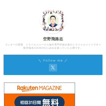
空野飛路志
３レターの変態 トラベルジャーナル旅行専門学校出身のトラジャルメイツです☆
航空端末のAXESSとableを操っていた人間です。
＼ Follow me ／