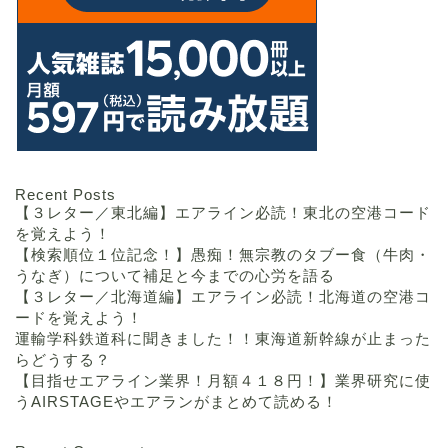
Recent Posts
【３レター／東北編】エアライン必読！東北の空港コード
を覚えよう！
【検索順位１位記念！】愚痴！無宗教のタブー食（牛肉・
うなぎ）について補足と今までの心労を語る
【３レター／北海道編】エアライン必読！北海道の空港コ
ードを覚えよう！
運輸学科鉄道科に聞きました！！東海道新幹線が止まった
らどうする？
【目指せエアライン業界！月額４１８円！】業界研究に使
うAIRSTAGEやエアランがまとめて読める！